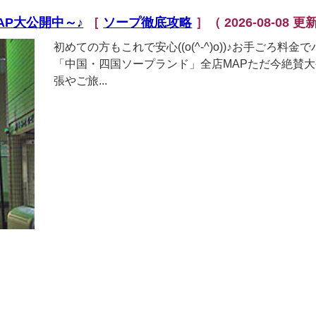
P大公開中～♪
［
ソープ徹底攻略
］
（ 2026-08-08 更
初めての方もこれで安心((o(^-^)o))♪お手ご
「中国・四国ソープランド」全店MAPただ今絶賛大
張やご旅...